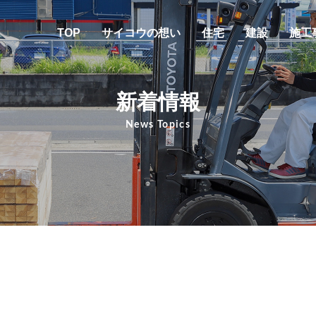
TOP
サイコウの想い
住宅
建設
施工
新着情報
News Topics