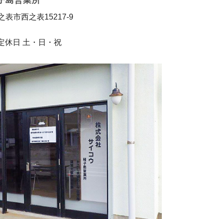
子島営業所
西之表市西之表15217-9
 / 定休日 土・日・祝